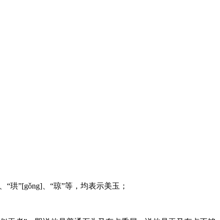
琡”[chù]、“珙”[gǒng]、“琼”等，均表示美玉；