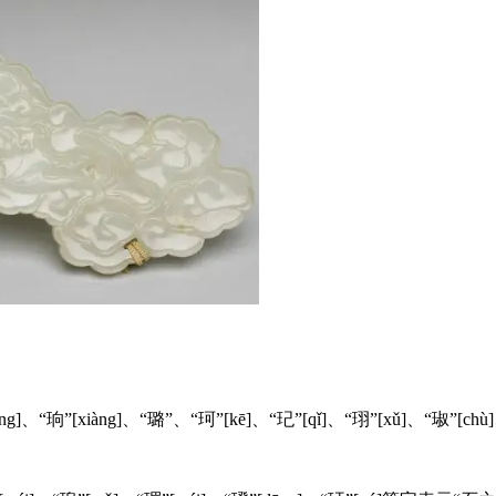
”[hóng]、“珦”[xiàng]、“璐”、“珂”[kē]、“玘”[qǐ]、“珝”[xǔ]、“