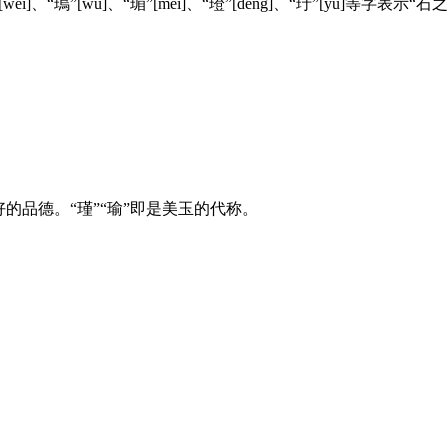
[jìn]、“琟”[wéi]、“瑦”[wǔ]、“瑂”[méi]、“璒”[dēng]、
的品德。“瑾”“瑜”即是美玉的代称。