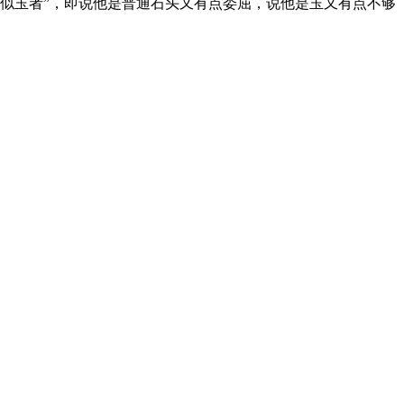
“玗”[yú]等字表示“石之似玉者”，即说他是普通石头又有点委屈，说他是玉又有点不够