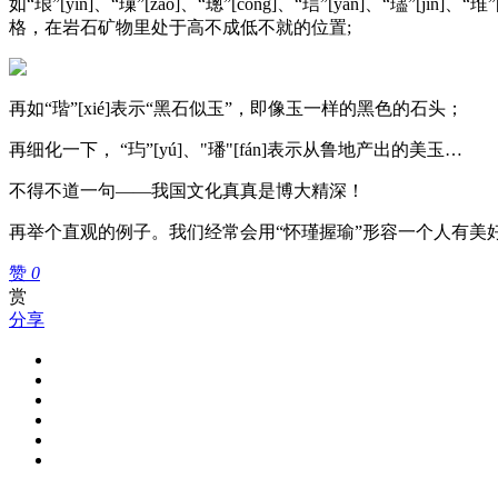
如“珢”[yín]、“璅”[zǎo]、“璁”[cōng]、“琂”[yán]、“璶”
格，在岩石矿物里处于高不成低不就的位置;
再如“瑎”[xié]表示“黑石似玉”，即像玉一样的黑色的石头；
再细化一下， “玙”[yú]、"璠"[fán]表示从鲁地产出的美玉…
不得不道一句——我国文化真真是博大精深！
再举个直观的例子。我们经常会用“怀瑾握瑜”形容一个人有美好
赞
0
赏
分享