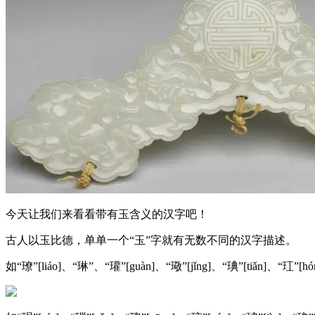
今天让我们来看看带有玉含义的汉字吧！
古人以玉比德，单单一个“玉”字就有无数不同的汉字描述。
如“璙”[liáo]、“琳”、“瓘”[guàn]、“璥”[jǐng]、“琠”[tiǎn]、“玒