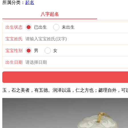
所属分类：
起名
八字起名
出生状态
已出生
未出生
宝宝姓氏
宝宝性别
男
女
出生日期
玉，石之美者，有五德。润泽以温，仁之方也；勰理自外，可