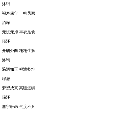
沐珩
福寿康宁 一帆风顺
泊琛
无忧无虑 丰衣足食
瑾泽
开朗外向 栩栩生辉
洛珣
温润如玉 福满乾坤
璟澈
梦想成真 高瞻远瞩
瑞泽
器宇轩昂 气度不凡