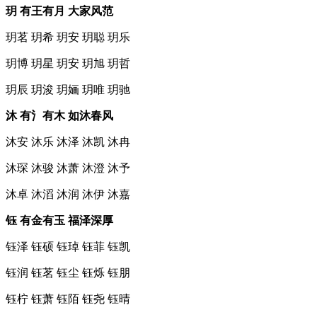
玥 有王有月 大家风范
玥茗 玥希 玥安 玥聪 玥乐
玥博 玥星 玥安 玥旭 玥哲
玥辰 玥浚 玥婳 玥唯 玥驰
沐 有氵有木 如沐春风
沐安 沐乐 沐泽 沐凯 沐冉
沐琛 沐骏 沐萧 沐澄 沐予
沐卓 沐滔 沐润 沐伊 沐嘉
钰 有金有玉 福泽深厚
钰泽 钰硕 钰琸 钰菲 钰凯
钰润 钰茗 钰尘 钰烁 钰朋
钰柠 钰萧 钰陌 钰尧 钰晴