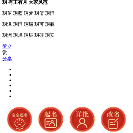
玥 有王有月 大家风范
玥芷 玥蓝 玥梦 玥倩 玥恒
玥泽 玥恒 玥瑞 玥可 玥菲
玥洲 玥旭 玥辰 玥硕 玥安
赞
0
赏
分享