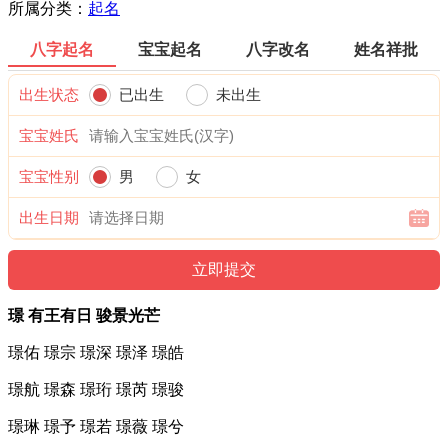
所属分类：
起名
八字起名
宝宝起名
八字改名
姓名祥批
出生状态
已出生
未出生
宝宝姓氏
宝宝性别
男
女
出生日期
璟 有王有日 骏景光芒
璟佑 璟宗 璟深 璟泽 璟皓
璟航 璟森 璟珩 璟芮 璟骏
璟琳 璟予 璟若 璟薇 璟兮