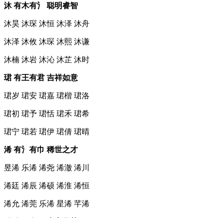
沐 有木有氵 聪明睿智
沐昊 沐琛 沐恒 沐泽 沐舟
沐泽 沐攸 沐琛 沐熙 沐谦
沐楠 沐岩 沐沁 沐芷 沐时
珺 有王有君 吉祥如意
珺岁 珺安 珺嘉 珺楷 珺洛
珺初 珺予 珺恬 珺禾 珺希
珺宁 珺若 珺伊 珺倩 珺晴
浠 有氵有巾 稀世之才
昱浠 乐浠 浠尧 浠澈 浠川
浠廷 浠辰 浠硕 浠淮 浠恒
浠允 浠莞 乐浠 星浠 芊浠