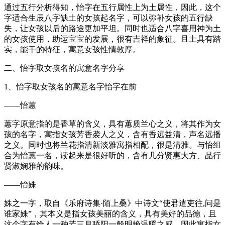
通过五行分析得知，怡字在五行属性上为土属性，因此，这个
字适合生辰八字缺土的女孩起名字，可以弥补女孩的五行缺
失，让女孩以后的路途更加平坦。同时也适合八字喜用神为土
的女孩使用，助运宝宝的发展，很有吉祥的象征。且土具有踏
实，能干的特征，寓意女孩性情敦厚。
二、怡字取女孩名的寓意名字分享
1、怡字取女孩名的寓意名字怡字在前
——怡蕙
蕙字原意指的是香草的含义，具有蕙质兰心之义，将其作为女
孩的名字，寓指女孩芳香袭人之义，含有香远益清，声名远播
之义。同时也将兰花指清新淡雅寓指相配，很是清雅。与怡组
合为怡蕙一名，读起来是很好听的，含有几分贤惠大方、品行
贤淑娴雅的韵味。
——怡姝
姝之一字，取自《乐府诗集·陌上桑》中诗文“使君遣吏往,问是
谁家姝”，其本义是指女孩美丽的含义，具有美好的品德，且
这个字有给人一种若三月骄阳一般明艳温暖之感，因此寓指女