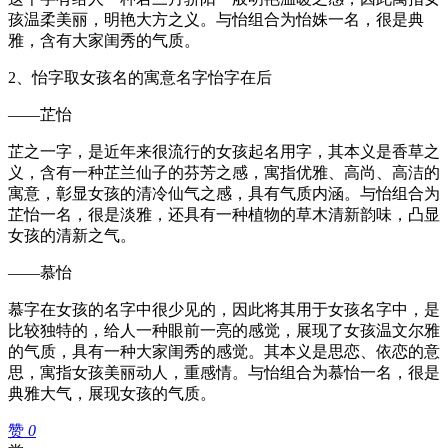
孩温柔美丽，明艳大方之义。与怡组合为怡姝一名，很是典
雅，含有大家闺秀的气质。
2、怡字取女孩名的寓意名字怡字在后
——芷怡
芷之一字，是近年来很流行的女孩起名用字，其本义是香草之
义，含有一种芷兰仙子的芬芳之感，寓指优雅、高尚、高洁的
寓意，彰显女孩的清冷仙气之感，具有气质内涵。与怡组合为
芷怡一名，很是淡雅，还具有一种植物的草木清新韵味，凸显
女孩的清新之气。
——慕怡
慕字在女孩的名字中很少见的，因此将其用于女孩名字中，是
比较独特的，给人一种眼前一亮的感觉，展现了女孩温文尔雅
的气质，具有一种大家闺秀的感觉。其本义是思恋、依恋的意
思，寓指女孩美丽动人，重感情。与怡组合为慕怡一名，很是
典雅大气，展现女孩的气质。
赞
0