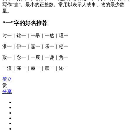
写作“壹”。最小的正整数。常用以表示人或事、物的最少数
量。
“一”字的好名推荐
时一｜锦一｜一昂｜一然｜瑾一
淮一｜伊一｜嘉一｜乐一｜翎一
政一｜念一｜一宸｜一谦｜隽一
一澄｜泽一｜赫一｜颂一｜沁一
赞
0
赏
分享