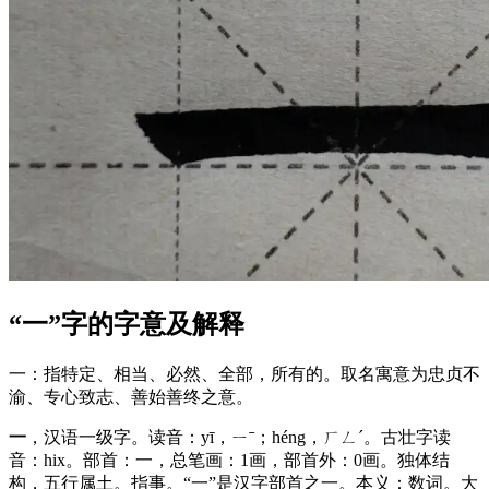
“一”字的字意及解释
一：指特定、相当、必然、全部，所有的。取名寓意为忠贞不
渝、专心致志、善始善终之意。
一
，汉语一级字。读音：yī，ㄧˉ；héng，ㄏㄥˊ。古壮字读
音：hix。部首：一，总笔画：1画，部首外：0画。独体结
构，五行属土。指事。“一”是汉字部首之一。本义：数词。大