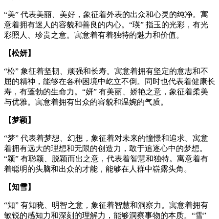
“美” 代表美丽、美好，象征着外表的出众和心灵的纯净。寓
意着拥有迷人的容貌和善良的内心。“瑛” 指玉的光彩，有光
彩照人、珍贵之意。寓意着有着独特的魅力和价值。
【松妍】
“松” 象征着坚韧、顽强和长寿。寓意着拥有坚定的意志和不
屈的精神，能够在各种困境中屹立不倒。同时也代表着健康长
寿，有蓬勃的生命力。“妍” 有美丽、娇艳之意，象征着柔美
与优雅。寓意着拥有出众的容貌和温婉的气质。
【梦颖】
“梦” 代表着梦想、幻想，象征着对未来的憧憬和追求。寓意
着拥有远大的理想和无限的创造力，敢于追逐心中的梦想。
“颖” 有聪颖、脱颖而出之意，代表着智慧和独特。寓意着有
着聪明的头脑和出众的才能，能够在人群中崭露头角。
【知雪】
“知” 有知晓、明智之意，象征着智慧和洞察力。寓意着拥有
敏锐的感知力和深刻的理解力，能够洞察事物的本质。“雪”