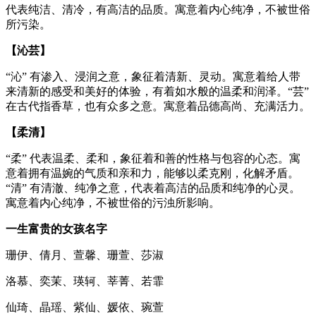
代表纯洁、清冷，有高洁的品质。寓意着内心纯净，不被世俗
所污染。
【沁芸】
“沁” 有渗入、浸润之意，象征着清新、灵动。寓意着给人带
来清新的感受和美好的体验，有着如水般的温柔和润泽。“芸”
在古代指香草，也有众多之意。寓意着品德高尚、充满活力。
【柔清】
“柔” 代表温柔、柔和，象征着和善的性格与包容的心态。寓
意着拥有温婉的气质和亲和力，能够以柔克刚，化解矛盾。
“清” 有清澈、纯净之意，代表着高洁的品质和纯净的心灵。
寓意着内心纯净，不被世俗的污浊所影响。
一生富贵的女孩名字
珊伊、倩月、萱馨、珊萱、莎淑
洛慕、奕茉、瑛轲、莘菁、若霏
仙琦、晶瑶、紫仙、媛依、琬萱