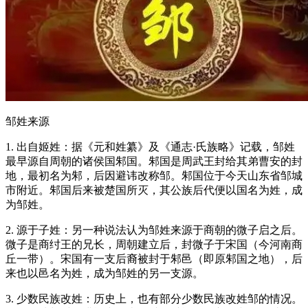
邹姓来源
1. 出自姬姓：据《元和姓纂》及《通志·氏族略》记载，邹姓
最早源自周朝的诸侯国邾国。邾国是周武王封给其弟曹安的封
地，最初名为邾，后因避讳改称邹。邾国位于今天山东省邹城
市附近。邾国后来被楚国所灭，其公族后代便以国名为姓，成
为邹姓。
2. 源于子姓：另一种说法认为邹姓来源于商朝的微子启之后。
微子是商纣王的兄长，周朝建立后，封微子于宋国（今河南商
丘一带）。宋国有一支后裔被封于邾邑（即原邾国之地），后
来也以邑名为姓，成为邹姓的另一支源。
3. 少数民族改姓：历史上，也有部分少数民族改姓邹的情况。