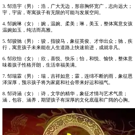
3. 邹浩宇（男）：浩，广大无边，形容胸怀宽广，志向远大；
宇，宇宙，寄寓孩子有无限的可能与发展空间。
4. 邹婉琳（女）：婉，温婉、柔美；琳，美玉，整体寓意女孩
温婉如玉，纯洁而高雅。
5. 邹骏驰（男）：骏，指骏马，象征英俊、才华出众；驰，疾
行，寓意孩子未来能在人生道路上快速前进，成就非凡。
6. 邹欣怡（女）：欣，喜悦、快乐；怡，和悦、愉快，整体意
味着孩子性格开朗，生活幸福美满。
7. 邹瑞霖（男）：瑞，吉祥如意；霖，连绵不断的雨，象征恩
泽深厚，预示孩子将为家庭和社会带来好运和福气。
8. 邹诗涵（女）：诗，文学的精华，象征才情与艺术气质；
涵，包容、涵养，期望孩子有深厚的文化底蕴和广阔的心胸。