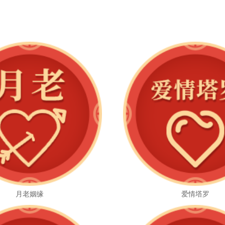
月老姻缘
爱情塔罗