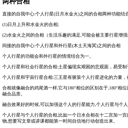
两种合相
直接的自我中心:个人行星(日月水金火)之间的合相两种功能
(1)日月上升和水金火的合相;
(2)水金火之间的合相（生活乐趣的满足,可能会被主要行星增
间接的自我中心:个人行星和外行星(木土天海冥)之间的合相
个人行星的功能会和外行星的情境结合为一。
个人行星和社会行星的合相:土星偏现实艰困的悲观面，易受制
个人行星和宇宙行星合相:三王星有驱策个人行星进化的力量，
合相就像融合的鸡尾酒一样,它与180°相位的区别在于,18
融合品质。
融合效果好的时候,可以加强这个人的行星能力,个人行星与个
个人行星与个人行星的合相,比如一个日水合相在十二宫加一宫
物,想要写文章或讲课都能第一时间自信地行动创造出来。