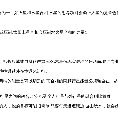
结合为一，如火星和水星合相,水星的思考功能会染上火星的竞争
强或压制,太阳土星合相会压制水火星合相的力量)。
于师长权威或自身很严肃沉闷;木星偏现实进步的乐观面,易往专
往往透过外在境遇来进行。
0°相位两端的能量是可以切割的,而合相的两颗行星能量必须融合在
人行星之间的融合比较容易,个人行星与外行星的融合则比较难。
的人，他的目标可能很简单,只要每天逛逛湖边,游山玩水，就会