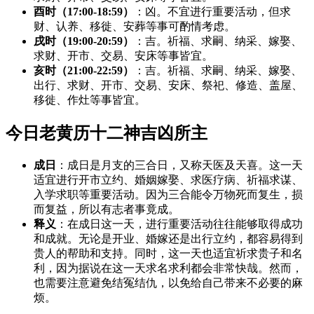
酉时（17:00-18:59）
：凶。不宜进行重要活动，但求
财、认养、移徙、安葬等事可酌情考虑。
戌时（19:00-20:59）
：吉。祈福、求嗣、纳采、嫁娶、
求财、开市、交易、安床等事皆宜。
亥时（21:00-22:59）
：吉。祈福、求嗣、纳采、嫁娶、
出行、求财、开市、交易、安床、祭祀、修造、盖屋、
移徙、作灶等事皆宜。
今日老黄历十二神吉凶所主
成日
：成日是月支的三合日，又称天医及天喜。这一天
适宜进行开市立约、婚姻嫁娶、求医疗病、祈福求谋、
入学求职等重要活动。因为三合能令万物死而复生，损
而复益，所以有志者事竟成。
释义
：在成日这一天，进行重要活动往往能够取得成功
和成就。无论是开业、婚嫁还是出行立约，都容易得到
贵人的帮助和支持。同时，这一天也适宜祈求贵子和名
利，因为据说在这一天求名求利都会非常快哉。然而，
也需要注意避免结冤结仇，以免给自己带来不必要的麻
烦。