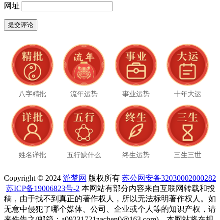
网址
八字精批
流年运势
事业运势
十年大运
姓名详批
五行缺什么
终生运势
三生三世
Copyright © 2024
游梦网
版权所有
苏公网安备32030002000282
苏ICP备19006823号-2
本网站有部分内容来自互联网转载和投
稿，由于找不到真正的著作权人，所以无法标明著作权人。如
无意中侵犯了哪个媒体、公司、企业或个人等的知识产权，请
来件告之(邮箱：a09231721zachen0@163.com)，本网站将在规