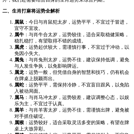
二、生肖打麻将运势全解析
属鼠
：今日与肖鼠犯太岁，运势平平，不宜过于冒进，
宜守不宜攻。
属牛
：与肖牛合太岁，运势较佳，适合采取稳健策略，
稳扎稳打，有望取得不错的成绩。
属虎
：运势起伏较大，需谨慎行事，不宜过于冲动，以
免因小失大。
属兔
：与肖兔刑太岁，运势不佳，建议保持低调，避免
与人发生争执，以免影响牌运。
属龙
：运势一般，但凭借自身的智慧和技巧，仍有机会
在牌桌上脱颖而出。
属蛇
：运势平平，需保持冷静，不宜盲目跟风，以免陷
入被动局面。
属马
：与肖马冲太岁，运势较差，建议调整心态，以娱
乐为主，不宜过于认真。
属羊
：与肖羊害太岁，运势不佳，需谨慎出牌，避免被
对手抓住破绽。
属猴
：运势较好，适合采取灵活多变的策略，有望在牌
桌上大放异彩。