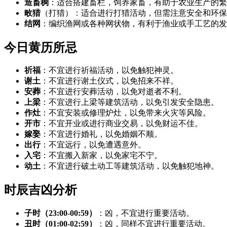
造畜稠
：适合搭建畜栏，饲养家畜，有助于农业生产的繁
畋猎
（打猎）：适合进行打猎活动，但需注意安全和环保
结网
：编织渔网或各种网状物，有利于渔业或手工艺的发
今日黄历所忌
祈福
：不宜进行祈福活动，以免触犯神灵。
谢土
：不宜进行谢土仪式，以免招来不祥。
安葬
：不宜进行安葬活动，以免对逝者不利。
上梁
：不宜进行上梁等建筑活动，以免引发安全隐患。
作灶
：不宜安装或修理炉灶，以免带来火灾等风险。
开市
：不宜开业或进行商业交易，以免财运不佳。
嫁娶
：不宜进行婚礼，以免婚姻不顺。
出行
：不宜远行，以免遭遇意外。
入宅
：不宜搬入新家，以免家宅不宁。
动土
：不宜进行破土动工等建筑活动，以免触犯地神。
时辰吉凶分析
子时（23:00-00:59）
：凶，不宜进行重要活动。
丑时（01:00-02:59）
：凶，同样不宜进行重要活动。