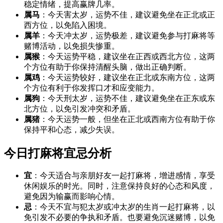
稳定情绪，提高赢牌几率。
属马
：今天害太岁，运势不佳，建议避免坐在正北或正
西方位，以免陷入困境。
属羊
：今天冲太岁，运势极差，建议避免参与打麻将等
赌博活动，以免损失惨重。
属猴
：今天运势平稳，建议坐在正西或西北方位，这两
个方位有助于你保持清醒头脑，做出正确判断。
属鸡
：今天运势较好，建议坐在正北或东南方位，这两
个方位有利于你发挥口才和应变能力。
属狗
：今天刑太岁，运势不佳，建议避免坐在正东或东
北方位，以免引发冲突和矛盾。
属猪
：今天运势一般，但坐在正北或西南方位有助于你
保持平和心态，减少失误。
今日打麻将宜忌分析
宜
：今天适合与亲朋好友一起打麻将，增进感情，享受
休闲娱乐的时光。同时，注意保持良好的心态和风度，
避免因为输赢而影响心情。
忌
：今天不宜与犯太岁或冲太岁的生肖一起打麻将，以
免引发不必要的争执和矛盾。也要避免沉迷赌博，以免