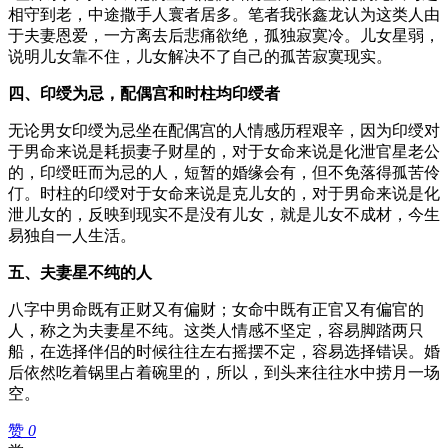
相守到老，中途撒手人寰者居多。笔者我张鑫龙认为这类人由
于夫妻恩爱，一方离去后悲痛欲绝，孤独寂寞冷。儿女星弱，
说明儿女靠不住，儿女解决不了自己的孤苦寂寞现实。
四、印绶为忌，配偶宫和时柱均印绶者
无论男女印绶为忌坐在配偶宫的人情感历程艰辛，因为印绶对
于男命来说是耗损妻子财星的，对于女命来说是化泄官星老公
的，印绶旺而为忌的人，短暂的婚缘会有，但不免落得孤苦伶
仃。时柱的印绶对于女命来说是克儿女的，对于男命来说是化
泄儿女的，反映到现实不是没有儿女，就是儿女不成材，今生
易独自一人生活。
五、夫妻星不纯的人
八字中男命既有正财又有偏财；女命中既有正官又有偏官的
人，称之为夫妻星不纯。这类人情感不坚定，容易脚踏两只
船，在选择伴侣的时候往往左右摇摆不定，容易选择错误。婚
后依然吃着锅里占着碗里的，所以，到头来往往水中捞月一场
空。
赞
0