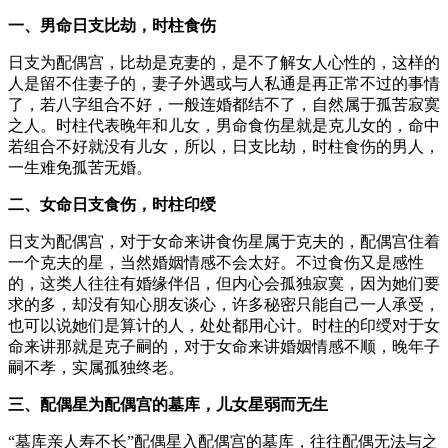
一、男命日支比劫，时柱食伤
日支为配偶宫，比劫是克妻的，是不了解女人心性的，这样的
人是留不住妻子的，妻子外遇或与人私通是再正常不过的事情
了，若八字组合不好，一般连婚都结不了，自然属于孤苦寂寞
之人。时柱代表晚年和儿女，男命食伤星就是克儿女的，命中
若组合不好就没有儿女，所以，日支比劫，时柱食伤的男人，
一生难免孤苦无婚。
二、女命日支食伤，时柱印绶
日支为配偶宫，对于女命来讲食伤星属于克夫的，配偶宫住着
一个克夫的星，当然婚姻情感不会太好。不过食伤又是感性
的，这类人往往有婚缘伴侣，但内心会孤独寂寞，因为她们要
求的多，却没有知心朋友谈心，许多秘密只能自己一人承受，
也可以说她们是算计的人，处处都用心计。时柱的印绶对于女
命来讲那就是克子嗣的，对于女命来讲婚姻情感不顺，晚年子
嗣不孝，实属孤独终老。
三、配偶星为配偶宫的墓库，儿女星弱而无生
“墓库亲人寿不长”配偶星入配偶宫的墓库，往往配偶无法与之