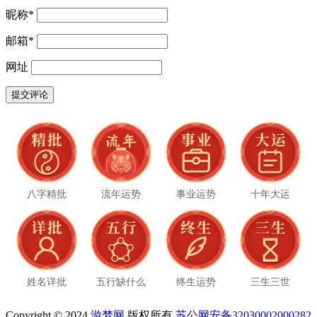
昵称
*
邮箱
*
网址
八字精批
流年运势
事业运势
十年大运
姓名详批
五行缺什么
终生运势
三生三世
Copyright © 2024
游梦网
版权所有
苏公网安备32030002000282