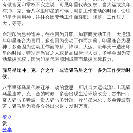
有做官无印掌权不实之说，可见印星代表实权，当大运或流年
有冲、克、合八字里印星的时候，就是工作变动的时候，命理
印星为喜用神，往往会因变动工作而降职、降薪、工作压力
大，等等。
命理印为忌神逢冲，往往因为升职、加薪而变动工作，大运流
年印星逢合为喜用，多会因为变动工作而加薪，印星逢合为忌
神，多会因为变动工作而降薪、降职。大运、流年天干透出印
星的时候，特别是当官之人或是高级管理人员，多半会因为变
动掌握实权，因为印星代表顺利成章而掌握实际权力。
驿马星逢冲、克、合之年，或逢驿马星之年，多为工作变动时
候。
八字里驿马星代表迁移、动的意思，所以当大运或流年出现驿
马星逢冲、克、合的时候，多会出现生活环境改变，古书曰；
常人驿马多奔波，贵人驿马多升跃。驿马星为忌，多会奔波劳
苦，驿马星为喜多会外出求财，发财万贯。
赞
0
赏
分享