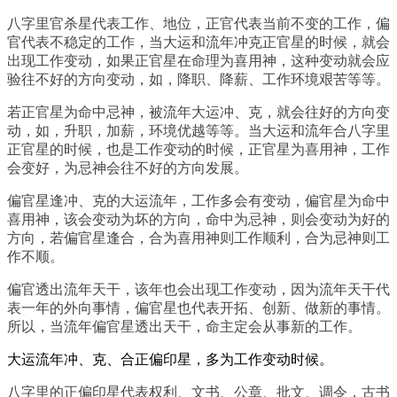
八字里官杀星代表工作、地位，正官代表当前不变的工作，偏
官代表不稳定的工作，当大运和流年冲克正官星的时候，就会
出现工作变动，如果正官星在命理为喜用神，这种变动就会应
验往不好的方向变动，如，降职、降薪、工作环境艰苦等等。
若正官星为命中忌神，被流年大运冲、克，就会往好的方向变
动，如，升职，加薪，环境优越等等。当大运和流年合八字里
正官星的时候，也是工作变动的时候，正官星为喜用神，工作
会变好，为忌神会往不好的方向发展。
偏官星逢冲、克的大运流年，工作多会有变动，偏官星为命中
喜用神，该会变动为坏的方向，命中为忌神，则会变动为好的
方向，若偏官星逢合，合为喜用神则工作顺利，合为忌神则工
作不顺。
偏官透出流年天干，该年也会出现工作变动，因为流年天干代
表一年的外向事情，偏官星也代表开拓、创新、做新的事情。
所以，当流年偏官星透出天干，命主定会从事新的工作。
大运流年冲、克、合正偏印星，多为工作变动时候。
八字里的正偏印星代表权利、文书、公章、批文、调令，古书