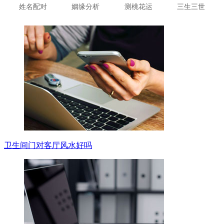
姓名配对
姻缘分析
测桃花运
三生三世
卫生间门对客厅风水好吗