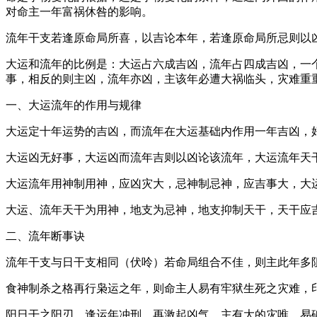
对命主一年富祸休咎的影响。
流年干支若逢原命局所喜，以吉论本年，若逢原命局所忌则以
大运和流年的比例是：大运占六成吉凶，流年占四成吉凶，一
事，相反的则主凶，流年亦凶，主该年必遭大祸临头，灾难重
一、大运流年的作用与规律
大运定十年运势的吉凶，而流年在大运基础内作用一年吉凶，
大运凶无好事，大运凶而流年吉则以凶论该流年，大运流年天
大运流年用神制用神，应凶灾大，忌神制忌神，应吉事大，大
大运、流年天干为用神，地支为忌神，地支抑制天干，天干应
二、流年断事诀
流年干支与日干支相同（伏呤）若命局组合不佳，则主此年多
食神制杀之格再行枭运之年，则命主人易有牢狱生死之灾难，
阳日干之阳刃，逢运年冲刑，再激起凶气，主有大的灾唯，易