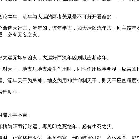
凶论本年，流年与大运的两者关系是不可分开看命的！
个命造大运吉，流年凶，该年半吉，如大运凶流年吉，则主该年
重，必有无妄之灾。
好大运无坏事凶灾，大运好而流年凶则以吉断该年。
干对天干，地支对地支发生作用时，同性作用应事明显，应吉凶
运、流年天干为忌神，地支为用神并抑制天干，则天干应凶程度
吉程度小。
阻滞凡事不吉。
印格为旺而行财运，再见印之死绝年，必有生死之灾。
破财，正官格行杀运，再见伤官，刑冲破害引动，岁运相并，易