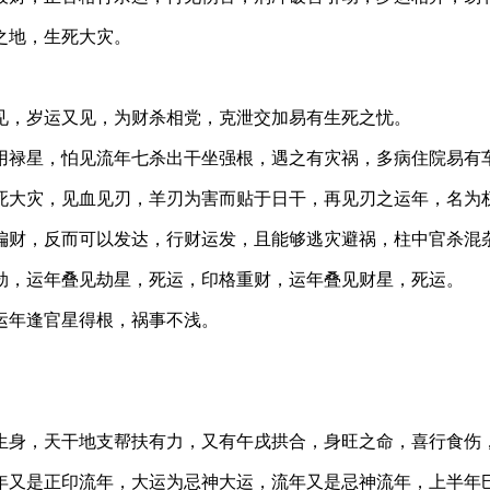
之地，生死大灾。
见，岁运又见，为财杀相党，克泄交加易有生死之忧。
用禄星，怕见流年七杀出干坐强根，遇之有灾祸，多病住院易有
死大灾，见血见刃，羊刃为害而贴于日干，再见刃之运年，名为
偏财，反而可以发达，行财运发，且能够逃灾避祸，柱中官杀混
劫，运年叠见劫星，死运，印格重财，运年叠见财星，死运。
运年逢官星得根，祸事不浅。
生身，天干地支帮扶有力，又有午戌拱合，身旺之命，喜行食伤
丁酉）年又是正印流年，大运为忌神大运，流年又是忌神流年，上半