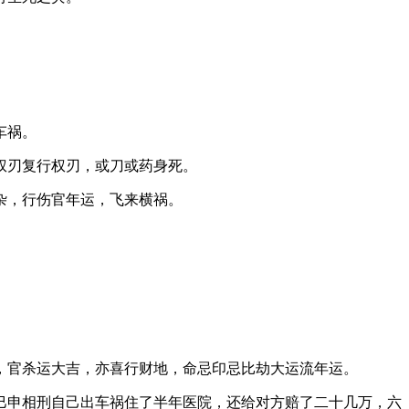
车祸。
权刃复行权刃，或刀或药身死。
杂，行伤官年运，飞来横祸。
，官杀运大吉，亦喜行财地，命忌印忌比劫大运流年运。
年巳申相刑自己出车祸住了半年医院，还给对方赔了二十几万，六