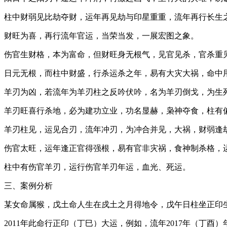
柱中财弱见比劫夺财，运年再见劫与印星重重，流年再行长生
财旺为喜，再行流年官运，当荣当发，一展宏图之象。
伤官生财格，本为富命，但财旺身无根气，见官见杀，官杀重
日元无根，而柱中财盛，行杀运杀之年，易有大灾大祸，命中
羊刃为凶，若流年为羊刃柱之反吟伏吟，名为羊刃倒戈，为生
羊刃旺喜行杀地，必为建功立业，功名显赫，枭神夺食，柱有
羊刃柱见，运见合刃，流年冲刃，为冲合并见，大祸，财弱逢
伤官太旺，运年逢正官得强根，易有官非灾祸，食神制杀格，
柱中有伤官羊刃，运行伤官羊刃年运，血光、死运。
三、案例分析
某女命属猴，戊土命人生在戍土之月得地令，戊午日柱坐正印
2011年此命行正印（丁巳）大运，例如，流年2017年（