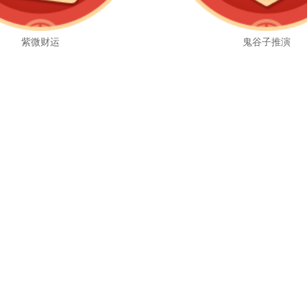
紫微财运
鬼谷子推演