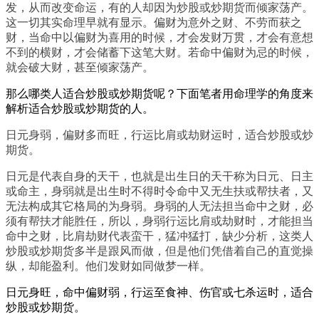
发，从而改变命运，有的人却因为炒股或炒期货而倾家荡产。
这一切其实命理早就有显示。偏财为意外之财、不劳而获之
财，当命中以偏财为喜用的时候，才会发财万贯，才会有意想
不到的横财，才会储蓄下这笔大财。若命中偏财为忌的时候，
就会破大财，甚至倾家荡产。
那么哪类人适合炒股或炒期货呢？下面笔者用命理学的角度来
解析适合炒股或炒期货的人。
日元身弱，偏财多而旺，行运比肩或劫财运时，适合炒股或炒
期货。
日元是代表自身的天干，也就是出生日的天干称为日元、日主
或命主，身弱就是出生时不得时令命中又无生扶或帮扶者，又
无法构成其它格局的为身弱。身弱的人无法担当命中之财，必
须有帮扶才能胜任，所以，身弱行运比肩或劫财时，才能担当
命中之财，比肩劫财代表蛮干，猛冲猛打，缺少分析，这类人
炒股或炒期货多半是跟风而做，但是他们凭借着自己的直觉操
纵，却能盈利。他们发财如同做梦一样。
日元身旺，命中偏财弱，行运至食神、伤官或七杀运时，适合
炒股或炒期货。