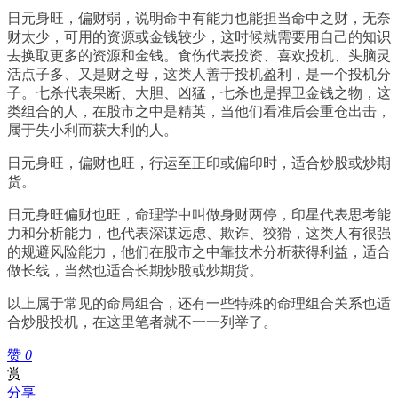
日元身旺，偏财弱，说明命中有能力也能担当命中之财，无奈
财太少，可用的资源或金钱较少，这时候就需要用自己的知识
去换取更多的资源和金钱。食伤代表投资、喜欢投机、头脑灵
活点子多、又是财之母，这类人善于投机盈利，是一个投机分
子。七杀代表果断、大胆、凶猛，七杀也是捍卫金钱之物，这
类组合的人，在股市之中是精英，当他们看准后会重仓出击，
属于失小利而获大利的人。
日元身旺，偏财也旺，行运至正印或偏印时，适合炒股或炒期
货。
日元身旺偏财也旺，命理学中叫做身财两停，印星代表思考能
力和分析能力，也代表深谋远虑、欺诈、狡猾，这类人有很强
的规避风险能力，他们在股市之中靠技术分析获得利益，适合
做长线，当然也适合长期炒股或炒期货。
以上属于常见的命局组合，还有一些特殊的命理组合关系也适
合炒股投机，在这里笔者就不一一列举了。
赞
0
赏
分享